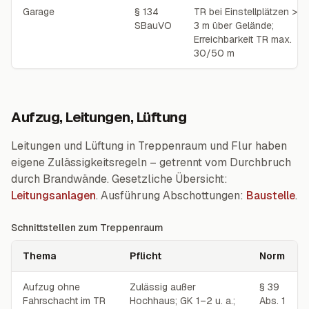
Garage
§ 134
TR bei Einstellplätzen >
SBauVO
3 m über Gelände;
Erreichbarkeit TR max.
30/50 m
Aufzug, Leitungen, Lüftung
Leitungen und Lüftung in Treppenraum und Flur haben
eigene Zulässigkeitsregeln – getrennt vom Durchbruch
durch Brandwände. Gesetzliche Übersicht:
Leitungsanlagen
. Ausführung Abschottungen:
Baustelle
.
Schnittstellen zum Treppenraum
Thema
Pflicht
Norm
Schnittstellen zum Treppenraum
Aufzug ohne
Zulässig außer
§ 39
Fahrschacht im TR
Hochhaus; GK 1–2 u. a.;
Abs. 1