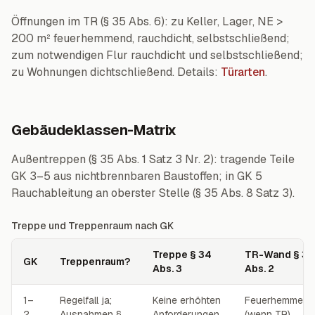
Öffnungen im TR (§ 35 Abs. 6): zu Keller, Lager, NE >
200 m² feuerhemmend, rauchdicht, selbstschließend;
zum notwendigen Flur rauchdicht und selbstschließend;
zu Wohnungen dichtschließend. Details:
Türarten
.
Gebäudeklassen-Matrix
Außentreppen (§ 35 Abs. 1 Satz 3 Nr. 2): tragende Teile
GK 3–5 aus nichtbrennbaren Baustoffen; in GK 5
Rauchableitung an oberster Stelle (§ 35 Abs. 8 Satz 3).
Treppe und Treppenraum nach GK
Treppe § 34
TR-Wand § 35
GK
Treppenraum?
Abs. 3
Abs. 2
Treppe und Treppenraum nach GK
1–
Regelfall ja;
Keine erhöhten
Feuerhemmend
2
Ausnahmen §
Anforderungen
(wenn TR)