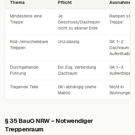
Thema
Pflicht
Ausnahme
§ 34 – Kernanforderungen
Mindestens eine
Je
Rampen statt
Treppe
Geschoss/Dachraum
Treppe
nicht zu ebener Erde
Roll-/einschiebbare
Unzulässig
GK 1–2:
Treppen
Dachraum o
Aufenthaltsr
Durchgehende
Ein Zug, Verbindung
GK 1–3;
Führung
Dachraum
Außentreppe
Tragende Teile
GK-abhängig (siehe
Nicht in
Matrix)
Wohnungen
§ 35 BauO NRW – Notwendiger
Treppenraum