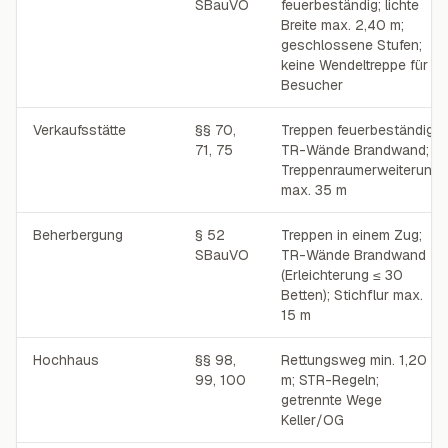
SBauVO
feuerbeständig; lichte
Breite max. 2,40 m;
geschlossene Stufen;
keine Wendeltreppe für
Besucher
Verkaufsstätte
§§ 70,
Treppen feuerbeständig;
71, 75
TR-Wände Brandwand;
Treppenraumerweiterung
max. 35 m
Beherbergung
§ 52
Treppen in einem Zug;
SBauVO
TR-Wände Brandwand
(Erleichterung ≤ 30
Betten); Stichflur max.
15 m
Hochhaus
§§ 98,
Rettungsweg min. 1,20
99, 100
m; STR-Regeln;
getrennte Wege
Keller/OG