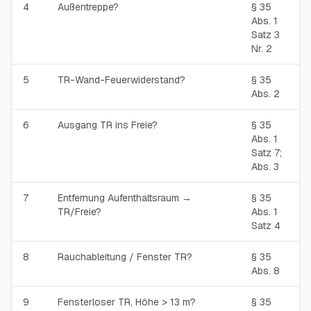
4
Außentreppe?
§ 35
Abs. 1
Satz 3
Nr. 2
5
TR-Wand-Feuerwiderstand?
§ 35
Abs. 2
6
Ausgang TR ins Freie?
§ 35
Abs. 1
Satz 7;
Abs. 3
7
Entfernung Aufenthaltsraum →
§ 35
TR/Freie?
Abs. 1
Satz 4
8
Rauchableitung / Fenster TR?
§ 35
Abs. 8
9
Fensterloser TR, Höhe > 13 m?
§ 35