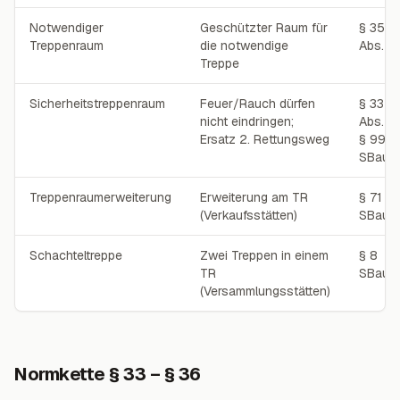
Notwendiger
Geschützter Raum für
§ 35
Treppenraum
die notwendige
Abs. 1
Treppe
Sicherheitstreppenraum
Feuer/Rauch dürfen
§ 33
nicht eindringen;
Abs. 4;
Ersatz 2. Rettungsweg
§ 99
SBauV
Treppenraumerweiterung
Erweiterung am TR
§ 71
(Verkaufsstätten)
SBauV
Schachteltreppe
Zwei Treppen in einem
§ 8
TR
SBauV
(Versammlungsstätten)
Normkette § 33 – § 36