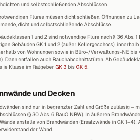
chdichten und selbstschließenden Abschlüssen.
notwendigen Flures müssen dicht schließen. Öffnungen zu L
mende, dicht und selbstschließende Abschlüsse.
udeklassen 1 und 2 sind notwendige Flure nach § 36 Abs. 
onstigen Gebäuden GK 1 und 2 (außer Kellergeschoss), innerhal
nerhalb von Wohnungen sowie in Büro-/Verwaltungs-NE bis 
). Dann entfallen auch Rauchabschnittstüren. Ab Gebäudeklas
ls je Klasse im Ratgeber
GK 3
bis
GK 5
.
ennwände und Decken
dwänden sind nur in begrenzter Zahl und Größe zulässig – mi
bschlüssen (§ 30 Abs. 6 BauO NRW). In äußeren Brandwände
. Wände anstelle von Brandwänden (Ersatzwände in GK 1–4): 
erwiderstand der Wand.