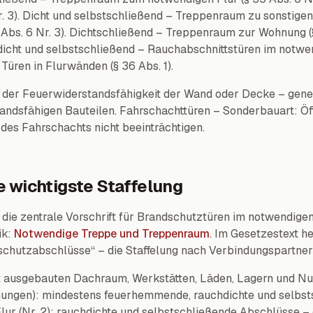
Nr. 3). Dicht und selbstschließend – Treppenraum zu sonstig
bs. 6 Nr. 3). Dichtschließend – Treppenraum zur Wohnung (§ 
icht und selbstschließend – Rauchabschnittstüren im notwend
Türen in Flurwänden (§ 36 Abs. 1).
der Feuerwiderstandsfähigkeit der Wand oder Decke – gene
tandsfähigen Bauteilen. Fahrschachttüren – Sonderbauart: Öf
des Fahrschachts nicht beeinträchtigen.
 wichtigste Staffelung
 die zentrale Vorschrift für Brandschutztüren im notwendig
ik:
Notwendige Treppe und Treppenraum
. Im Gesetzestext he
hutzabschlüsse“ – die Staffelung nach Verbindungspartner st
t ausgebauten Dachraum, Werkstätten, Läden, Lagern und N
ungen): mindestens feuerhemmende, rauchdichte und selbst
Flur (Nr. 2): rauchdichte und selbstschließende Abschlüsse 