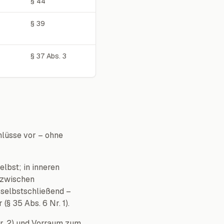
§ 44
§ 39
§ 37 Abs. 3
lüsse vor – ohne
lbst; in inneren
 zwischen
 selbstschließend –
§ 35 Abs. 6 Nr. 1).
r. 2) und Vorraum zum