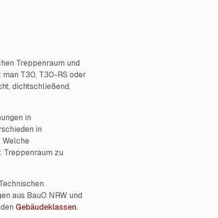
schen Treppenraum und
st man T30, T30-RS oder
ht, dichtschließend,
nungen in
rschieden in
. Welche
g: Treppenraum zu
 Technischen
ngen aus BauO NRW und
 den
Gebäudeklassen
.