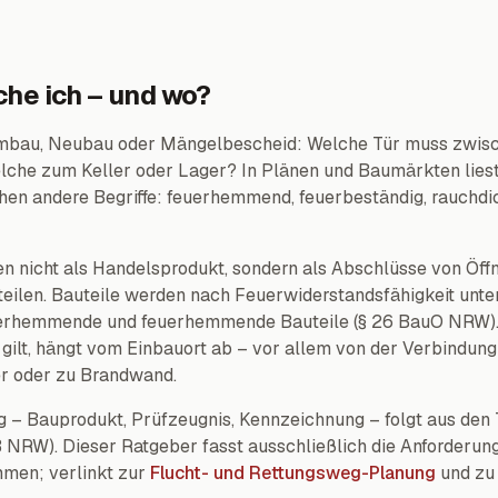
he ich – und wo?
 Umbau, Neubau oder Mängelbescheid: Welche Tür muss zwi
lche zum Keller oder Lager? In Plänen und Baumärkten lie
hen andere Begriffe: feuerhemmend, feuerbeständig, rauchdic
n nicht als Handelsprodukt, sondern als Abschlüsse von Öff
ilen. Bauteile werden nach Feuerwiderstandsfähigkeit unte
uerhemmende und feuerhemmende Bauteile (§ 26 BauO NRW)
gilt, hängt vom Einbauort ab – vor allem von der Verbindun
er oder zu Brandwand.
 – Bauprodukt, Prüfzeugnis, Kennzeichnung – folgt aus den
NRW). Dieser Ratgeber fasst ausschließlich die Anforderu
en; verlinkt zur
Flucht- und Rettungsweg-Planung
und zu