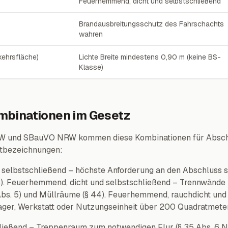
Feuerhemmend, dicht und selbstschließend
Brandausbreitungsschutz des Fahrschachts
wahren
ehrsfläche)
Lichte Breite mindestens 0,90 m (keine BS-
Klasse)
binationen im Gesetz
W und SBauVO NRW kommen diese Kombinationen für Absch
tbezeichnungen:
 selbstschließend – höchste Anforderung an den Abschluss se
). Feuerhemmend, dicht und selbstschließend – Trennwände
Abs. 5) und Müllräume (§ 44). Feuerhemmend, rauchdicht und
ger, Werkstatt oder Nutzungseinheit über 200 Quadratmeter (
ließend – Treppenraum zum notwendigen Flur (§ 35 Abs. 6 N