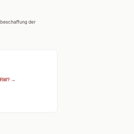
hbeschaffung der
 NRW?
→