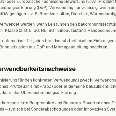
N) oder Europäische Technische Bewertung (ETA): Produkt tr
 Leistungserklärung (DoP). Verwendung nur zulässig, wenn de
RW genügen – z. B. Brandverhalten, Dichtheit, Wärmedurch
verwendet werden, wenn Leistungen den bauordnungsrechtli
n: Klasse (z. B. EI 30, REI 90), Einbauzustand, Randbedingun
st automatisch für jeden brandschutztechnischen Einbau geei
nbausituation aus DoP und Montageanleitung beachten.
erwendbarkeitsnachweise
isierung für den konkreten Verwendungszweck: Verwendba
ches Prüfzeugnis (abP/abZ) oder allgemeine bauaufsichtlich
oder in der Übereinstimmungserklärung.
ht harmonisierte Bauprodukte und Bauarten. Bauarten ohne 
is – typisch bei Sonderabschottungen oder innovativen Sys