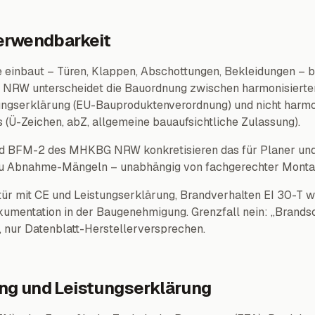
erwendbarkeit
einbaut – Türen, Klappen, Abschottungen, Bekleidungen – b
 NRW unterscheidet die Bauordnung zwischen harmonisierte
ngserklärung (EU-Bauproduktenverordnung) und nicht harmo
(Ü-Zeichen, abZ, allgemeine bauaufsichtliche Zulassung).
 BFM-2 des MHKBG NRW konkretisieren das für Planer und B
zu Abnahme-Mängeln – unabhängig von fachgerechter Monta
tür mit CE und Leistungserklärung, Brandverhalten EI 30-T w
kumentation in der Baugenehmigung. Grenzfall nein: „Brands
nur Datenblatt-Herstellerversprechen.
g und Leistungserklärung