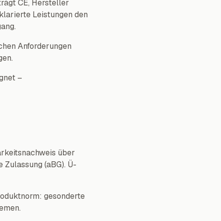
ägt CE, Hersteller
klarierte Leistungen den
gang.
chen Anforderungen
gen.
gnet –
rkeitsnachweis über
e Zulassung (aBG). Ü-
Produktnorm: gesonderte
temen.