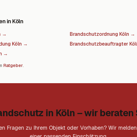
n in Köln
n
→
Brandschutzordnung Köln
→
dung Köln
→
Brandschutzbeauftragter Köl
n
→
m
Ratgeber
.
andschutz in Köln – wir beraten 
en Fragen zu Ihrem Objekt oder Vorhaben? Wir melden
einer passenden Einschätzung.