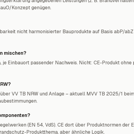
tungserklärung angegebenen Leistungen (z. B. Brandverhalte
BauO/Konzept genügen.
arkeit nicht harmonisierter Bauprodukte auf Basis abP/abZ 
en mischen?
, je Einbauort passender Nachweis. Nicht: CE-Produkt ohne 
 NRW?
ber VV TB NRW und Anlage – aktuell MVV TB 2025/1 beim
aubestimmungen.
Komponenten?
egelwerken (EN 54, VdS). CE dort über Produktnormen der 
randschutz-Produktthema, aber ähnliche Logik.