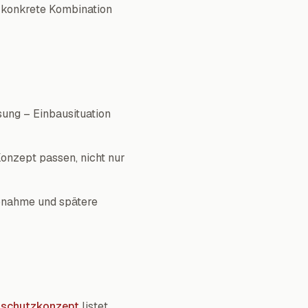
 konkrete Kombination
ung – Einbausituation
nzept passen, nicht nur
bnahme und spätere
dschutzkonzept
listet