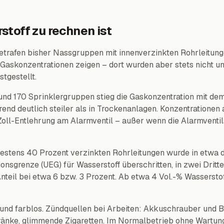
toff zu rechnen ist
trafen bisher Nassgruppen mit innenverzinkten Rohrleitun
Gaskonzentrationen zeigen – dort wurden aber stets nicht u
tgestellt.
d 170 Sprinklergruppen stieg die Gaskonzentration mit dem 
end deutlich steiler als in Trockenanlagen. Konzentratione
Zoll-Entlehrung am Alarmventil – außer wenn die Alarmventil
stens 40 Prozent verzinkten Rohrleitungen wurde in etwa dre
onsgrenze (UEG) für Wasserstoff überschritten, in zwei Dritte
teil bei etwa 6 bzw. 3 Prozent. Ab etwa 4 Vol.-% Wasserstoff 
s und farblos. Zündquellen bei Arbeiten: Akkuschrauber und 
änke, glimmende Zigaretten. Im Normalbetrieb ohne Wartun