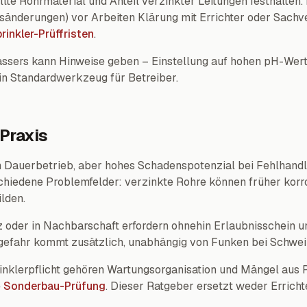
te Rohrmaterial und Anteil verzinkter Leitungen festhalten.
sänderungen) vor Arbeiten Klärung mit Errichter oder Sach
rinkler-Prüffristen
.
ers kann Hinweise geben – Einstellung auf hohen pH-Wert b
in Standardwerkzeug für Betreiber.
Praxis
Dauerbetrieb, aber hohes Schadenspotenzial bei Fehlhandl
chiedene Problemfelder: verzinkte Rohre können früher korr
ilden.
 oder in Nachbarschaft erfordern ohnehin Erlaubnisschein 
fgefahr kommt zusätzlich, unabhängig von Funken bei Schwei
nklerpflicht gehören Wartungsorganisation und Mängel aus P
e
Sonderbau-Prüfung
. Dieser Ratgeber ersetzt weder Errich