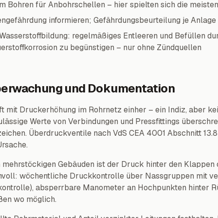
m Bohren für Anbohrschellen – hier spielten sich die meiste
ngefährdung informieren; Gefährdungsbeurteilung je Anlage
asserstoffbildung: regelmäßiges Entleeren und Befüllen du
uerstoffkorrosion zu begünstigen – nur ohne Zündquellen
überwachung und Dokumentation
ft mit Druckerhöhung im Rohrnetz einher – ein Indiz, aber ke
ässige Werte von Verbindungen und Pressfittings überschrei
zeichen. Überdruckventile nach VdS CEA 4001 Abschnitt 13.
Ursache.
 mehrstöckigen Gebäuden ist der Druck hinter den Klappen o
voll: wöchentliche Druckkontrolle über Nassgruppen mit v
kontrolle), absperrbare Manometer an Hochpunkten hinter R
ßen wo möglich.