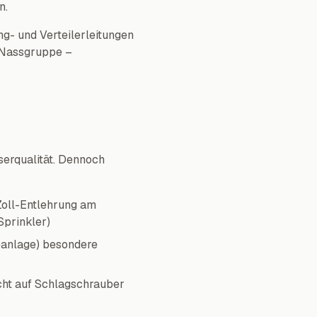
n.
g- und Verteilerleitungen
r Nassgruppe –
serqualität. Dennoch
Zoll-Entlehrung am
Sprinkler)
eanlage) besondere
cht auf Schlagschrauber