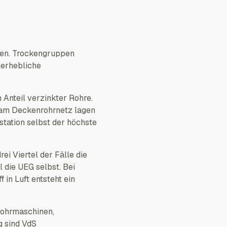
gen. Trockengruppen
nerhebliche
Anteil verzinkter Rohre.
n am Deckenrohrnetz lagen
station selbst der höchste
i Viertel der Fälle die
l die UEG selbst. Bei
in Luft entsteht ein
Bohrmaschinen,
g sind VdS