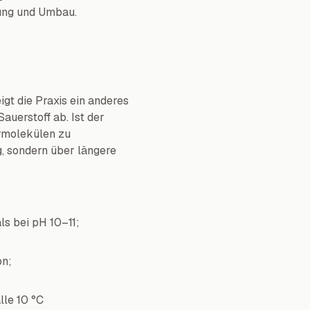
rung und Umbau.
gt die Praxis ein anderes
auerstoff ab. Ist der
ermolekülen zu
g, sondern über längere
ls bei pH 10–11;
on;
lle 10 °C