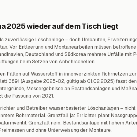
 2025 wieder auf dem Tisch liegt
als zuverlässige Löschanlage – doch Umbauten, Erweiterun
tag. Vor Entleerung und Montagearbeiten müssen betroffene
Skandinavien, Deutschland und Südkorea mehrere Unfälle mit
puffungen beim Setzen von Anbohrschellen.
len Fällen auf Wasserstoff in innenverzinkten Rohrnetzen zu
att 3891 (Ausgabe 2025-02, gültig ab 01.02.2025) fasst den
ntergründe, Messergebnisse an Bestandsanlagen und Maß
zt die Fassung von 2021.
rrichter und Betreiber wasserbasierter Löschanlagen – nicht
nntem Rohrmaterial. Grenzfall ja: Errichter plant Nassgrup
alarmventil. Grenzfall nein: Bestandsanlage mit hohem Antei
Freimessen und ohne Unterweisung der Monteure.