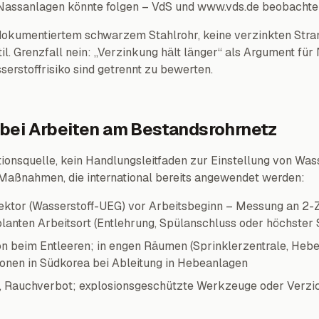
 Nassanlagen könnte folgen – VdS und www.vds.de beobachte
dokumentiertem schwarzem Stahlrohr, keine verzinkten Stran
l. Grenzfall nein: „Verzinkung hält länger“ als Argument fü
erstoffrisiko sind getrennt zu bewerten.
bei Arbeiten am Bestandsrohrnetz
tionsquelle, kein Handlungsleitfaden zur Einstellung von Was
Maßnahmen, die international bereits angewendet werden:
ektor (Wasserstoff-UEG) vor Arbeitsbeginn – Messung an 2-
lanten Arbeitsort (Entlehrung, Spülanschluss oder höchster 
on beim Entleeren; in engen Räumen (Sprinklerzentrale, Heb
ionen in Südkorea bei Ableitung in Hebeanlagen
n, Rauchverbot; explosionsgeschützte Werkzeuge oder Verzi