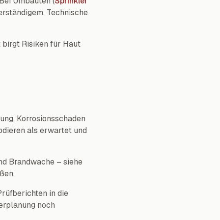
 Bei Umbauten (
Sprinkler
verständigem. Technische
irgt Risiken für Haut
ung. Korrosionsschaden
odieren als erwartet und
und Brandwache – siehe
ßen.
rüfberichten in die
terplanung noch