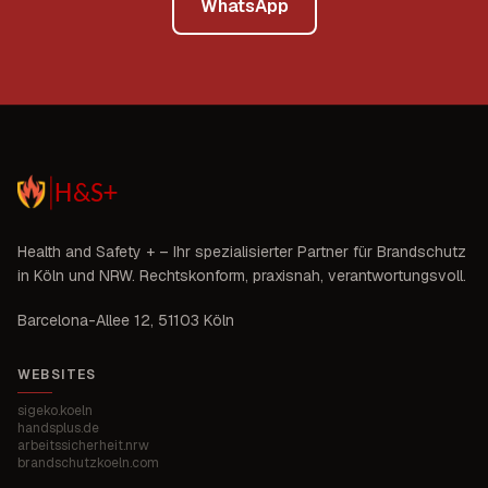
WhatsApp
Health and Safety +
– Ihr spezialisierter Partner für Brandschutz
in
Köln und NRW
. Rechtskonform, praxisnah, verantwortungsvoll.
Barcelona-Allee 12
,
51103 Köln
WEBSITES
sigeko.koeln
handsplus.de
arbeitssicherheit.nrw
brandschutzkoeln.com