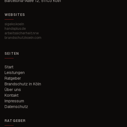
Barcelona-Allee 12
,
51103 Köln
WEBSITES
sigeko.koeln
handsplus.de
arbeitssicherheit.nrw
brandschutzkoeln.com
SEITEN
Start
Leistungen
Ratgeber
Brandschutz in Köln
Über uns
Kontakt
Impressum
Datenschutz
RATGEBER